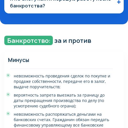
процедуры реализации имущества при
банкротства?
банкротстве. На практике нашей работы — это
Задача законодателя — предоставить каждому
исключение из правил. По завершении процедуры
гражданину возможность начать жизнь с чистого
банкротства должник освобождается от
листа. Банкротство никак не связано с
обязательств по кредитам и займам.
трудоустройством, если вы не руководящий
работник. Ограничения касаются права
использовать заемные средства банков, которые в
Банкротство:
за и против
последующие 5 лет будут недоступны.
Минусы
невозможность проведения сделок по покупке и
продаже собственности, передаче его в залог,
выдаче поручительств;
вероятность запрета выезжать за границу до
даты прекращения производства по делу (по
усмотрению судебного ограна);
невозможность распоряжаться деньгами на
банковских счетах. Гражданин обязан передать
финансовому управляющему все банковские