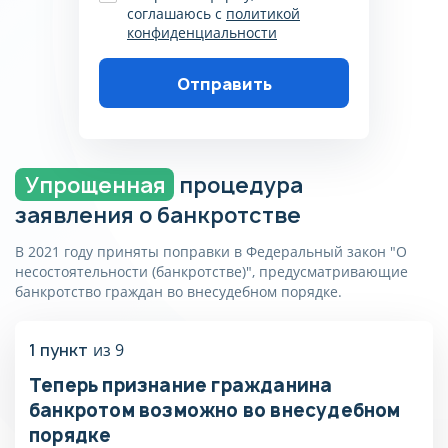
соглашаюсь с
политикой
конфиденциальности
Отправить
Пожалуйста, корректно
заполните поля, согласитесь на
обработку данных, согласитесь
с политикой
Упрощенная
процедура
конфиденциальности
заявления о банкротстве
В 2021 году приняты поправки в Федеральный закон "О
несостоятельности (банкротстве)", предусматривающие
банкротство граждан во внесудебном порядке.
Поздравляем!
Ежемесячная оплата составит
1 пункт
из 9
от 7 500 руб на срок 12
месяцев. Точная стоимость
Теперь признание гражданина
процедуры банкротства
банкротом возможно во внесудебном
физлица, с учетом вашей
Получите бесплатную
порядке
ситуации, определяется после