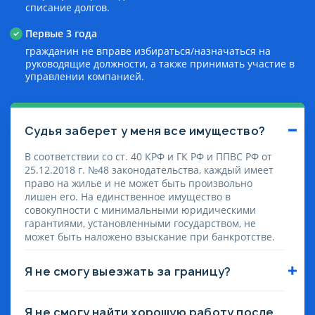
списание долгов.
Первые 3 года
гражданин не вправе избираться/назначаться на
руководящие должности, а также принимать участие в
управлении компанией.
Судья заберет у меня все имущество?
В соответствии со ст. 40 КРФ и ГК РФ и ППВС РФ от
25.12.2018 г. №48 законодательства, каждый имеет
право на жилье и не может быть произвольно
лишен его. На единственное имущество в
совокупности с минимальными юридическими
гарантиями, установленными государством, не
может быть наложено взыскание при банкротстве.
Я не смогу выезжать за границу?
Судебный орган вправе ограничить выезд
гражданина на период проведения процедуры
Я не смогу найти хорошую работу после
банкротства — это только 6 месяцев до завершения