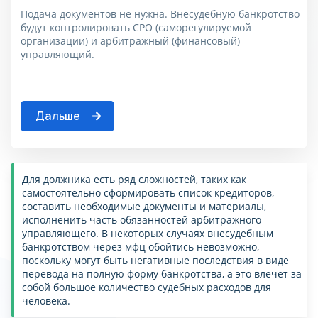
консультацию
беседы с юристом компании и
Подача документов не нужна. Внесудебную банкротство
фиксируется в договоре.
будут контролировать СРО (саморегулируемой
Имя
организации) и арбитражный (финансовый)
Оставьте свой номер
управляющий.
телефона
и мы вам перезвоним с номера
Телефон
Не пропустите наш звонок!
Дальше
Ваша заявка принята!
Имя
Спасибо вы помогли
Скоро с вами свяжется наш
Отправляя форму, я
нам стать лучше!
менеджер и ответит на все
соглашаюсь на
обработку
интерисующие вас вопросы
персональных данных
Телефон
Для должника есть ряд сложностей, таких как
Хорошо
самостоятельно сформировать список кредиторов,
Хорошо
Отправляя форму, я
составить необходимые документы и материалы,
соглашаюсь с
политикой
исполненить часть обязанностей арбитражного
конфиденциальности
Отправляя форму, я
управляющего. В некоторых случаях внесудебным
соглашаюсь на
обработку
банкротством через мфц обойтись невозможно,
персональных данных
Получить консультацию
поскольку могут быть негативные последствия в виде
перевода на полную форму банкротства, а это влечет за
Отправляя форму, я
Пожалуйста, корректно
собой большое количество судебных расходов для
заполните поля, согласитесь на
соглашаюсь с
политикой
человека.
обработку данных, согласитесь
конфиденциальности