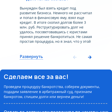
Вынужден был взять кредит под
развитие бизнеса. Немного не рассчитал
и попал в финансовую яму, взял еще
кредит. В итоге скопил долгов более 3
млн. руб. Реструктурировать долг не
удалось, посоветовавшись с юристами
принял решение банкротиться. Не самая
простая процедура, но я знал, что у этой
компании много успешных дел по
банкротству. Через 9 месяцев меня
признали банкротом. Долг списали в
Развернуть
полном объеме. Могу смело
рекомендовать эту компанию, все
прошел на своем опыте!
Сделаем все за вас!
Проведем процедуру банкротства, соберем документы,
подадим заявление в арбитражный суд, признаем
банкротом, спишем долги или вернем деньги!